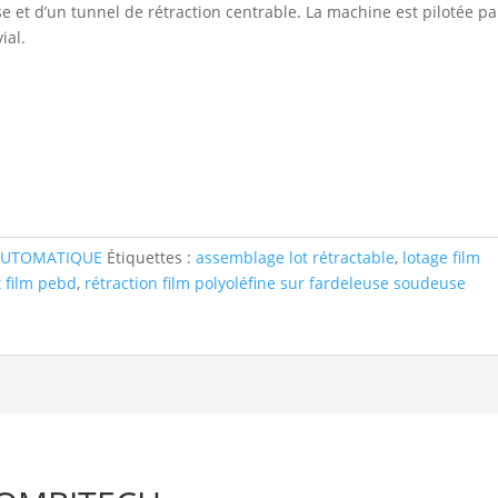
e et d’un tunnel de rétraction centrable. La machine est pilotée p
ial.
 AUTOMATIQUE
Étiquettes :
assemblage lot rétractable
,
lotage film
t film pebd
,
rétraction film polyoléfine sur fardeleuse soudeuse