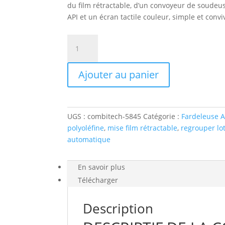
du film rétractable, d’un convoyeur de soudeus
API et un écran tactile couleur, simple et conviv
quantité
de
COMBITECH
Ajouter au panier
FARDELEUSE
SOUDEUSE
AUTOMATIQUE
UGS :
combitech-5845
Catégorie :
Fardeleuse
polyoléfine
,
mise film rétractable
,
regrouper lo
automatique
En savoir plus
Télécharger
Description