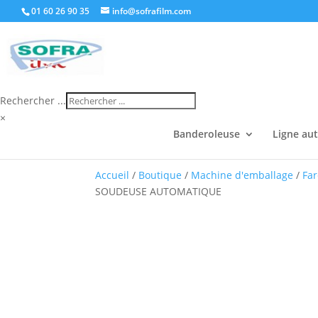
01 60 26 90 35
info@sofrafilm.com
Rechercher ...
×
Banderoleuse
Ligne au
Accueil
/
Boutique
/
Machine d'emballage
/
Fa
SOUDEUSE AUTOMATIQUE