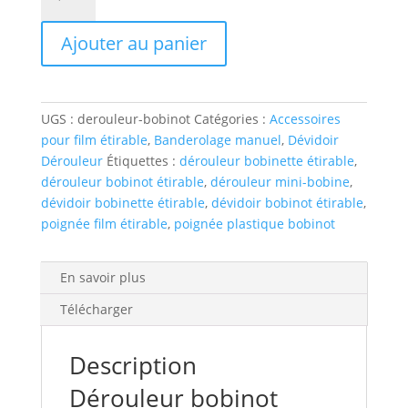
de
POIGNEE
Ajouter au panier
POUR
MINI
BOBINE
FILM
UGS :
derouleur-bobinot
Catégories :
Accessoires
pour film étirable
,
Banderolage manuel
,
Dévidoir
Dérouleur
Étiquettes :
dérouleur bobinette étirable
,
dérouleur bobinot étirable
,
dérouleur mini-bobine
,
dévidoir bobinette étirable
,
dévidoir bobinot étirable
,
poignée film étirable
,
poignée plastique bobinot
En savoir plus
Télécharger
Description
Dérouleur bobinot