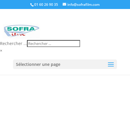
01 60 26 90 35
info@sofrafilm.com
Rechercher ...
×
Accueil
/
Boutique
/
Machine d'emballage
/
Dévidoir
Sélectionner une page
Dérouleur
/ POIGNEE POUR MINI BOBINE FILM