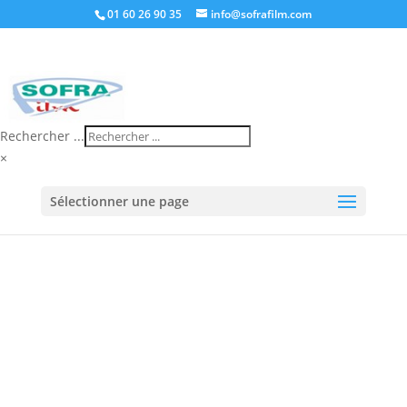
01 60 26 90 35
info@sofrafilm.com
Rechercher ...
×
Accueil
/
Boutique
/
Consommables
/ Feuillard PET
Sélectionner une page
plastique polyester