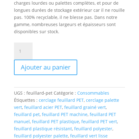
charges lourdes ou palettes complètes, et pour de
longues durées de stockage extérieur car il ne rouille
pas. 100% recyclable, il ne blesse pas. Dans notre
gamme, nombreuses largeurs et épaisseurs sont
disponibles sur stock.
quantité
de
Feuillard
Ajouter au panier
PET
plastique
polyester
UGS :
feuillard-pet
Catégorie :
Consommables
Étiquettes :
cerclage feuillard PET
,
cerclage palette
vert
,
feuillard acier PET
,
feuillard grainé vert
,
feuillard pet
,
feuillard PET machine
,
feuillard PET
manuel
,
feuillard PET plastique
,
feuillard PET vert
,
feuillard plastique résistant
,
feuillard polyester
,
feuillard polyester palette
,
feuillard vert lisse