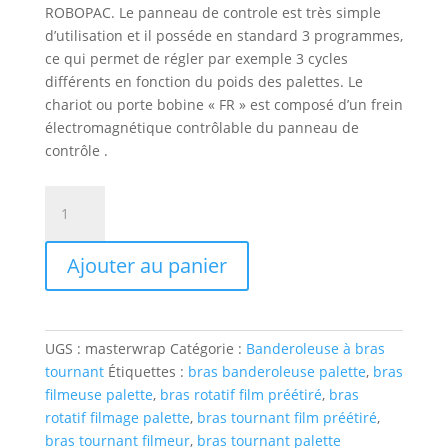
ROBOPAC. Le panneau de controle est très simple
d’utilisation et il posséde en standard 3 programmes,
ce qui permet de régler par exemple 3 cycles
différents en fonction du poids des palettes. Le
chariot ou porte bobine « FR » est composé d’un frein
électromagnétique contrôlable du panneau de
contrôle .
quantité
de
MASTERWRAP
Ajouter au panier
bras
tournant
frein
électrique
UGS :
masterwrap
Catégorie :
Banderoleuse à bras
tournant
Étiquettes :
bras banderoleuse palette
,
bras
filmeuse palette
,
bras rotatif film préétiré
,
bras
rotatif filmage palette
,
bras tournant film préétiré
,
bras tournant filmeur
,
bras tournant palette