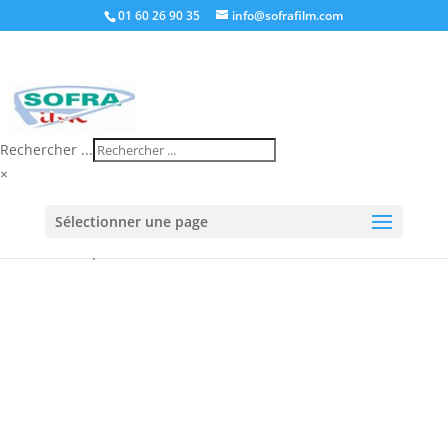
01 60 26 90 35
info@sofrafilm.com
Rechercher ...
×
Accueil
/
Boutique
/
Banderoleuse
/
Banderoleuse à
Sélectionner une page
bras tournant
/ MASTERWRAP bras tournant frein
électrique