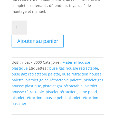
complète contenant : détendeur, tuyau, clé de
montage et manuel.
quantité
de
Pistolet
Ajouter au panier
de
rétraction
Gaz
RIPACK
UGS :
ripack-3000
Catégorie :
Matériel housse
plastique
Étiquettes :
buse gaz housse rétractable
,
buse gaz rétractable palette
,
buse rétraction housse
palette
,
pistolet gaine rétractable palette
,
pistolet gaz
housse plastique
,
pistolet gaz rétractable
,
pistolet
housse rétractable
,
pistolet rétraction gaine pebd
,
pistolet rétraction housse pebd
,
pistolet rétraction
pas cher