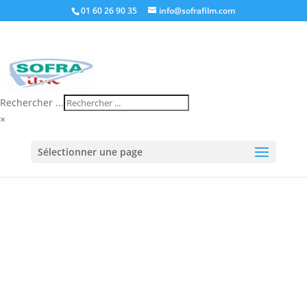
01 60 26 90 35
info@sofrafilm.com
Rechercher ...
×
Accueil
/
Boutique
/
Machine d'emballage
/
Matériel
Sélectionner une page
housse plastique
/ Pistolet de rétraction Gaz RIPACK