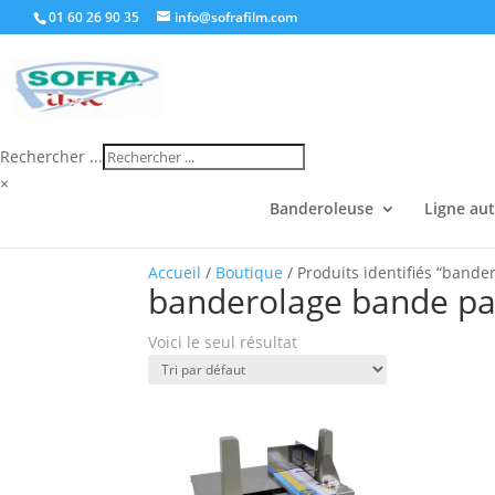
01 60 26 90 35
info@sofrafilm.com
Rechercher ...
×
Banderoleuse
Ligne au
Accueil
/
Boutique
/ Produits identifiés “band
banderolage bande pa
Voici le seul résultat