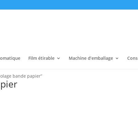
tomatique
Film étirable
Machine d’emballage
Cons
erolage bande papier”
pier