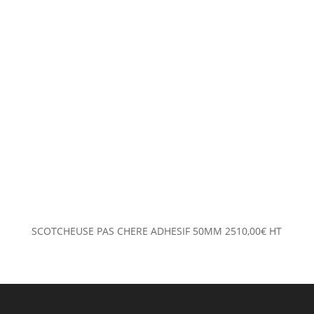
SCOTCHEUSE PAS CHERE ADHESIF 50MM
2510,00
€
HT