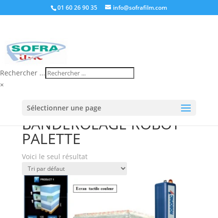
01 60 26 90 35
info@sofrafilm.com
Rechercher ...
×
Accueil
/
Boutique
/ Produits identifiés
Sélectionner une page
“BANDEROLAGE ROBOT PALETTE”
BANDEROLAGE ROBOT
PALETTE
Voici le seul résultat