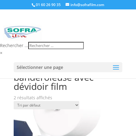
01 60 26 90 35
info@sofrafilm.com
Rechercher ...
×
Accueil
/
Boutique
/ Produits identifiés
Sélectionner une page
“banderoleuse avec dévidoir film”
banderoleuse avec
dévidoir film
2 résultats affichés