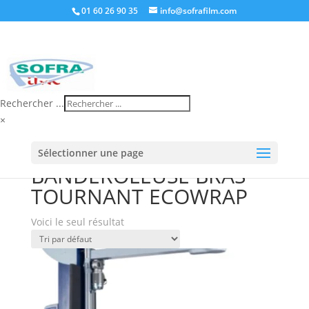
01 60 26 90 35
info@sofrafilm.com
Rechercher ...
×
Accueil
/
Boutique
/ Produits identifiés
Sélectionner une page
“BANDEROLEUSE BRAS TOURNANT ECOWRAP”
BANDEROLEUSE BRAS
TOURNANT ECOWRAP
Voici le seul résultat