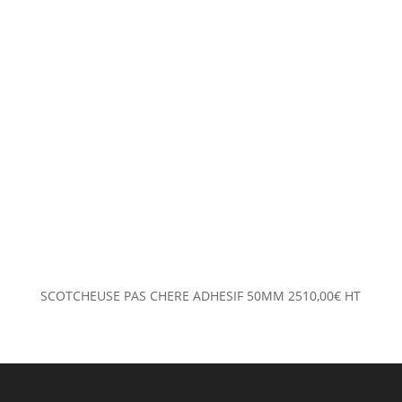
SCOTCHEUSE PAS CHERE ADHESIF 50MM
2510,00
€
HT