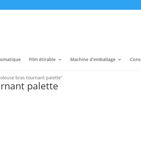
tomatique
Film étirable
Machine d’emballage
Cons
roleuse bras tournant palette”
rnant palette