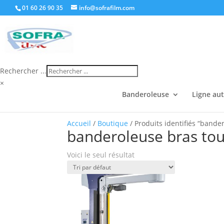
01 60 26 90 35
info@sofrafilm.com
Rechercher ...
×
Banderoleuse
Ligne au
Accueil
/
Boutique
/ Produits identifiés “bande
banderoleuse bras tou
Voici le seul résultat