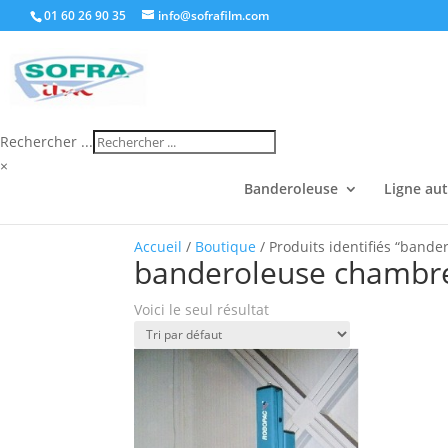
01 60 26 90 35
info@sofrafilm.com
Rechercher ...
×
Banderoleuse
Ligne au
Accueil
/
Boutique
/ Produits identifiés “band
banderoleuse chambre
Voici le seul résultat