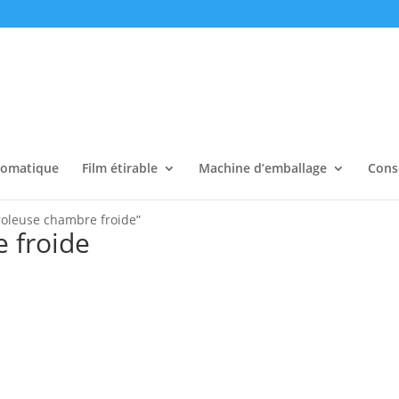
tomatique
Film étirable
Machine d’emballage
Cons
eroleuse chambre froide”
 froide