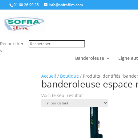
01 60 26 90 35
info@sofrafilm.com
Rechercher ...
×
Banderoleuse
Ligne au
Accueil
/
Boutique
/ Produits identifiés “bande
banderoleuse espace 
Voici le seul résultat