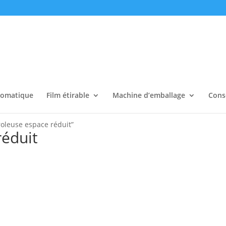
tomatique
Film étirable
Machine d’emballage
Cons
roleuse espace réduit”
réduit