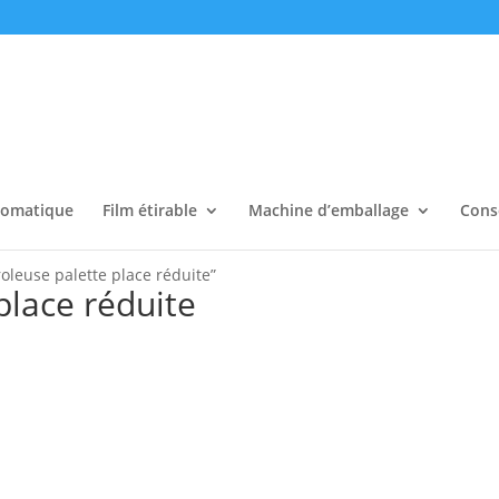
tomatique
Film étirable
Machine d’emballage
Cons
roleuse palette place réduite”
place réduite