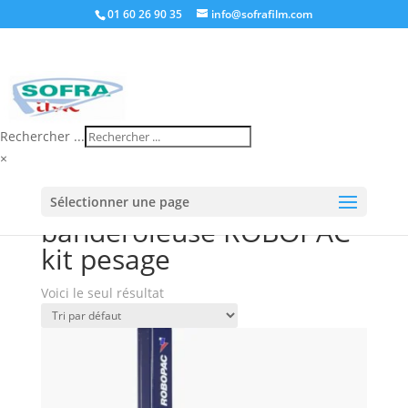
01 60 26 90 35
info@sofrafilm.com
Rechercher ...
×
Accueil
/
Boutique
/ Produits identifiés
Sélectionner une page
“banderoleuse ROBOPAC kit pesage”
banderoleuse ROBOPAC
kit pesage
Voici le seul résultat