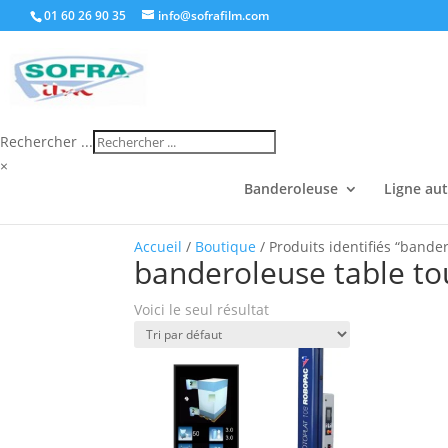
01 60 26 90 35
info@sofrafilm.com
Rechercher ...
×
Banderoleuse
Ligne au
Accueil
/
Boutique
/ Produits identifiés “bande
banderoleuse table to
Voici le seul résultat