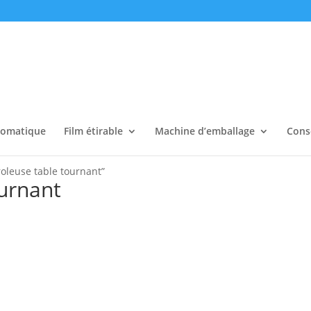
tomatique
Film étirable
Machine d’emballage
Cons
roleuse table tournant”
urnant