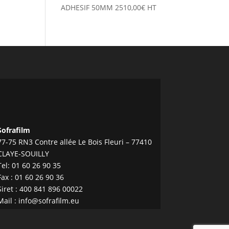
ADHESIF 50MM
2510,00
€
HT
Sofrafilm
77-75 RN3 Contre allée Le Bois Fleuri – 77410
CLAYE-SOUILLY
Tel:
01 60 26 90 35
Fax : 01 60 26 90 36
Siret : 400 841 896 00022
Mail :
info@sofrafilm.eu