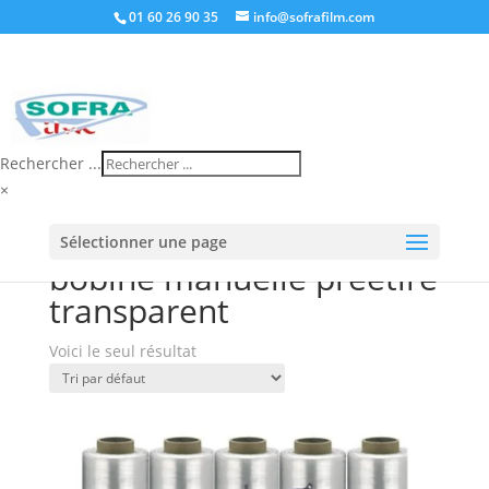
01 60 26 90 35
info@sofrafilm.com
Rechercher ...
×
Accueil
/
Boutique
/ Produits identifiés “bobine
Sélectionner une page
manuelle préétiré transparent”
bobine manuelle préétiré
transparent
Voici le seul résultat