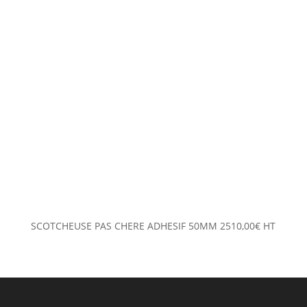
SCOTCHEUSE PAS CHERE ADHESIF 50MM
2510,00
€
HT