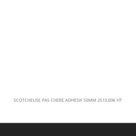
SCOTCHEUSE PAS CHERE ADHESIF 50MM
2510,00
€
HT