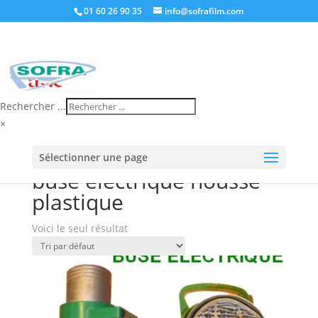
01 60 26 90 35
info@sofrafilm.com
Rechercher ...
×
Accueil
/
Boutique
/ Produits identifiés “buse
Sélectionner une page
électrique housse plastique”
buse électrique housse
plastique
Voici le seul résultat