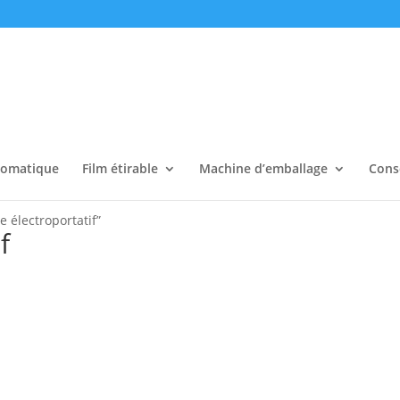
tomatique
Film étirable
Machine d’emballage
Cons
e électroportatif”
f