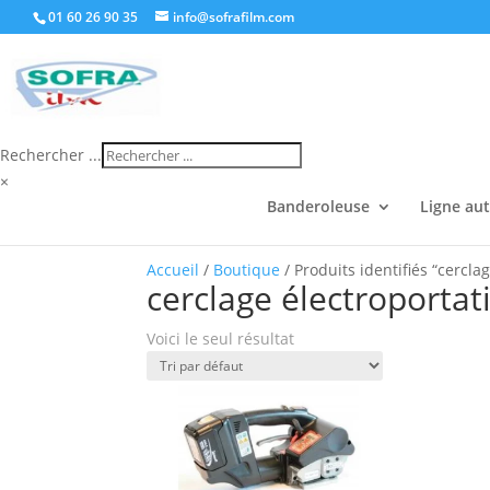
01 60 26 90 35
info@sofrafilm.com
Rechercher ...
×
Banderoleuse
Ligne au
Accueil
/
Boutique
/ Produits identifiés “cerclag
cerclage électroportati
Voici le seul résultat