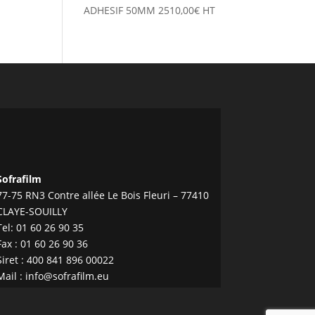
ADHESIF 50MM
2510,00
€
HT
Sofrafilm
77-75 RN3 Contre allée Le Bois Fleuri – 77410
CLAYE-SOUILLY
Tel:
01 60 26 90 35
Fax : 01 60 26 90 36
Siret : 400 841 896 00022
Mail :
info@sofrafilm.eu