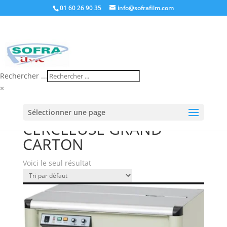
01 60 26 90 35
info@sofrafilm.com
Rechercher ...
×
Accueil
/
Boutique
/ Produits identifiés “CERCLEUSE
Sélectionner une page
GRAND CARTON”
CERCLEUSE GRAND
CARTON
Voici le seul résultat