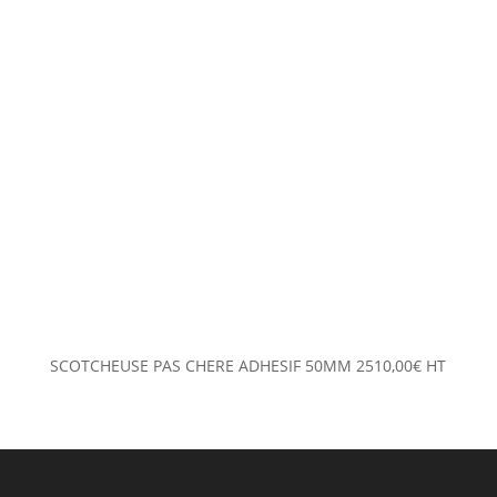
SCOTCHEUSE PAS CHERE ADHESIF 50MM
2510,00
€
HT