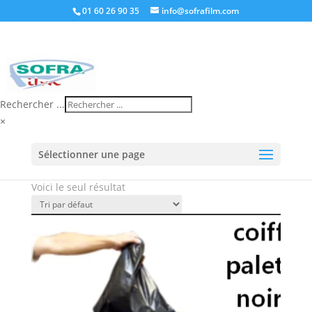
01 60 26 90 35
info@sofrafilm.com
Rechercher ...
×
Accueil
/
Boutique
/ Produits identifiés “coiffe pehd”
coiffe pehd
Sélectionner une page
Voici le seul résultat