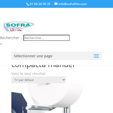
01 60 26 90 35
info@sofrafilm.com
Rechercher ...
×
Accueil
/
Boutique
/ Produits identifiés “compacta
Sélectionner une page
manuel”
compacta manuel
Voici le seul résultat