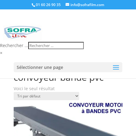
01 60 26 90 35
info@sofrafilm.com
Rechercher ...
×
Accueil
/
Boutique
/ Produits identifiés “convoyeur
Sélectionner une page
bande pvc”
convoyeur bande pvc
Voici le seul résultat