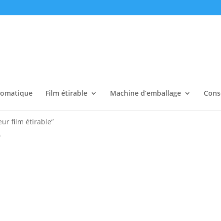
tomatique
Film étirable
Machine d’emballage
Cons
eur film étirable”
e