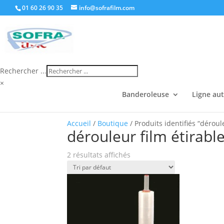
01 60 26 90 35
info@sofrafilm.com
Rechercher ...
×
Banderoleuse
Ligne au
Accueil
/
Boutique
/ Produits identifiés “déroul
dérouleur film étirabl
2 résultats affichés