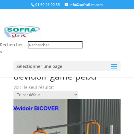
01 60 26 90 35
info@sofrafilm.com
Rechercher ...
×
Accueil
/
Boutique
/ Produits identifiés “dévidoir
Sélectionner une page
gaine pebd”
dévidoir gaine pebd
Voici le seul résultat