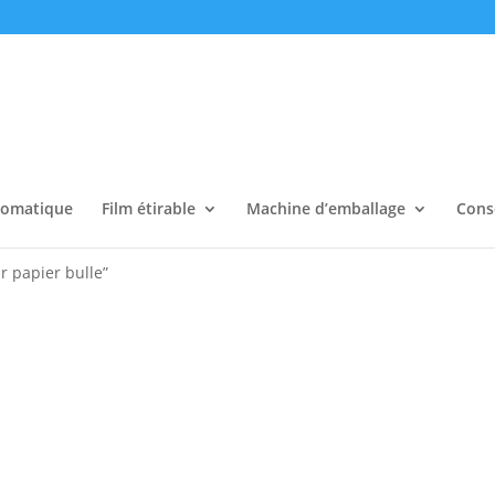
tomatique
Film étirable
Machine d’emballage
Cons
ir papier bulle”