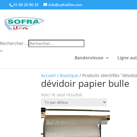
01 60 26 90 35
info@sofrafilm.com
Rechercher ...
×
Banderoleuse
Ligne au
Accueil
/
Boutique
/ Produits identifiés “dévido
dévidoir papier bulle
Voici le seul résultat