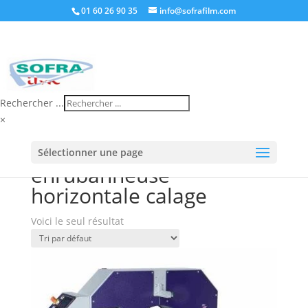
01 60 26 90 35
info@sofrafilm.com
Rechercher ...
×
Accueil
/
Boutique
/ Produits identifiés
Sélectionner une page
“enrubanneuse horizontale calage”
enrubanneuse
horizontale calage
Voici le seul résultat