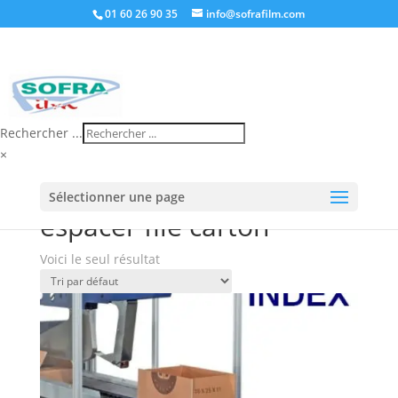
01 60 26 90 35
info@sofrafilm.com
Rechercher ...
×
Accueil
/
Boutique
/ Produits identifiés “espacer file
Sélectionner une page
carton”
espacer file carton
Voici le seul résultat