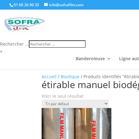
01 60 26 90 35
info@sofrafilm.com
Rechercher ...
×
Banderoleuse
Ligne au
Accueil
/
Boutique
/ Produits identifiés “étira
étirable manuel biodé
Voici le seul résultat