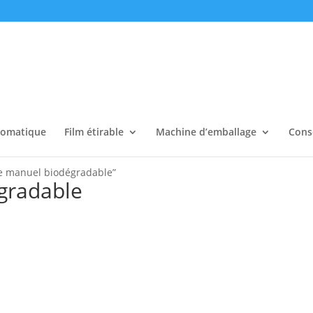
tomatique
Film étirable
Machine d’emballage
Cons
ble manuel biodégradable”
gradable