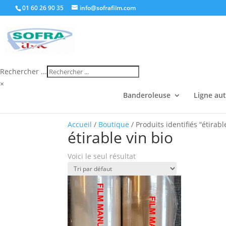
01 60 26 90 35
info@sofrafilm.com
Rechercher ...
×
Banderoleuse
Ligne au
Accueil
/
Boutique
/ Produits identifiés “étirabl
étirable vin bio
Voici le seul résultat