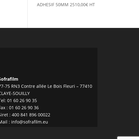
ADHESIF 50MM
2510,00
€
HT
Sofrafilm
77-75 RN3 Contre allée Le Bois Fleuri – 77410
CLAYE-SOUILLY
Tel:
01 60 26 90 35
Fax : 01 60 26 90 36
Siret : 400 841 896 00022
Mail :
info@sofrafilm.eu