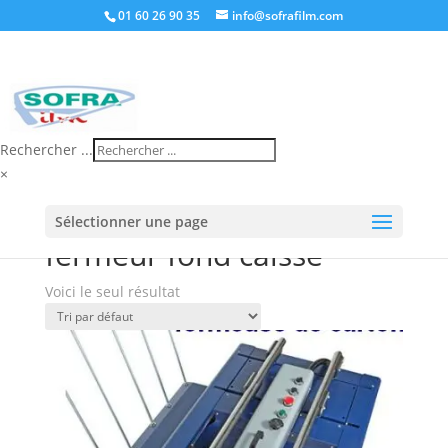
01 60 26 90 35
info@sofrafilm.com
Rechercher ...
×
Accueil
/
Boutique
/ Produits identifiés “fermeur fond
Sélectionner une page
caisse”
fermeur fond caisse
Voici le seul résultat