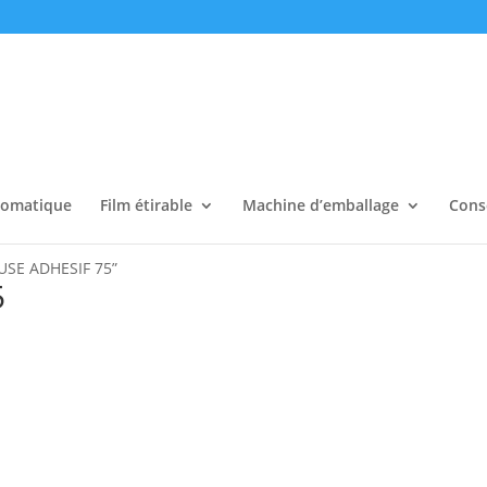
tomatique
Film étirable
Machine d’emballage
Cons
EUSE ADHESIF 75”
5