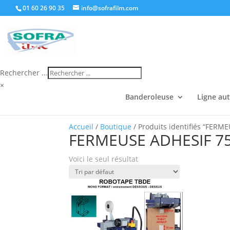
01 60 26 90 35
info@sofrafilm.com
Rechercher ...
×
Banderoleuse
Ligne au
Accueil
/
Boutique
/ Produits identifiés “FERM
FERMEUSE ADHESIF 7
Voici le seul résultat