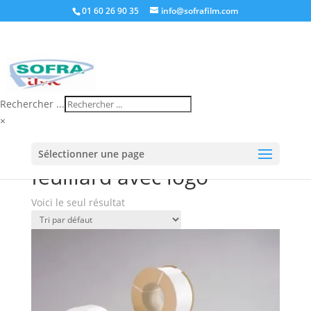
01 60 26 90 35
info@sofrafilm.com
Rechercher ...
×
Accueil
/
Boutique
/ Produits identifiés “feuillard avec
Sélectionner une page
logo”
feuillard avec logo
Voici le seul résultat