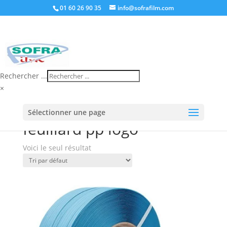
01 60 26 90 35
info@sofrafilm.com
Rechercher ...
×
Accueil
/
Boutique
/ Produits identifiés “feuillard pp
Sélectionner une page
logo”
feuillard pp logo
Voici le seul résultat