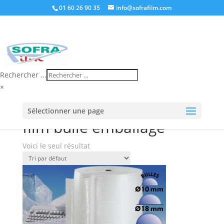
01 60 26 90 35
info@sofrafilm.com
Rechercher ...
×
Accueil
/
Boutique
/ Produits identifiés “film bulle
Sélectionner une page
emballage”
film bulle emballage
Voici le seul résultat