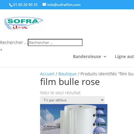
01 60 26 90 35
info@sofrafilm.com
Rechercher ...
×
Banderoleuse
Ligne au
Accueil
/
Boutique
/ Produits identifiés “film bu
film bulle rose
Voici le seul résultat