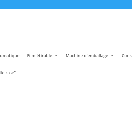
tomatique
Film étirable
Machine d’emballage
Cons
lle rose”