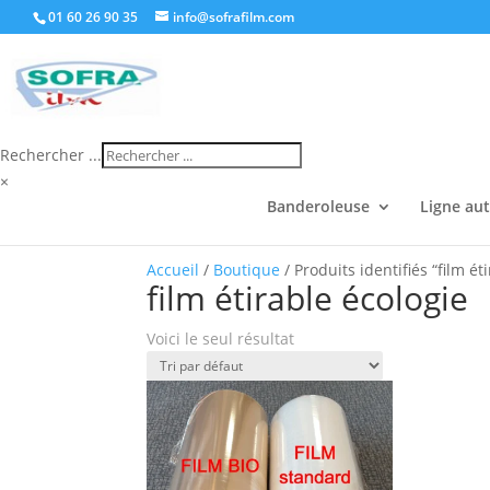
01 60 26 90 35
info@sofrafilm.com
Rechercher ...
×
Banderoleuse
Ligne au
Accueil
/
Boutique
/ Produits identifiés “film ét
film étirable écologie
Voici le seul résultat