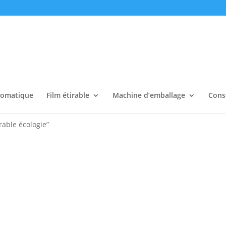
tomatique
Film étirable
Machine d’emballage
Cons
irable écologie”