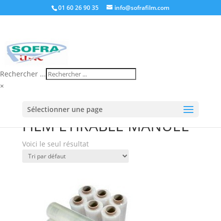
01 60 26 90 35
info@sofrafilm.com
Rechercher ...
×
Accueil
/
Boutique
/ Produits identifiés “FILM
Sélectionner une page
ETIRABLE MANUEL”
FILM ETIRABLE MANUEL
Voici le seul résultat