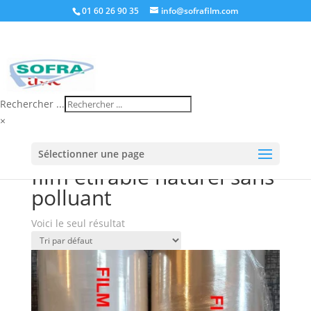
01 60 26 90 35
info@sofrafilm.com
Rechercher ...
×
Accueil
/
Boutique
/ Produits identifiés “film étirable
Sélectionner une page
naturel sans polluant”
film étirable naturel sans
polluant
Voici le seul résultat