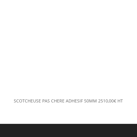
SCOTCHEUSE PAS CHERE ADHESIF 50MM
2510,00
€
HT