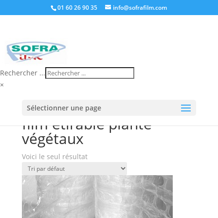
01 60 26 90 35
info@sofrafilm.com
Rechercher ...
×
Accueil
/
Boutique
/ Produits identifiés “film étirable
Sélectionner une page
plante végétaux”
film étirable plante
végétaux
Voici le seul résultat