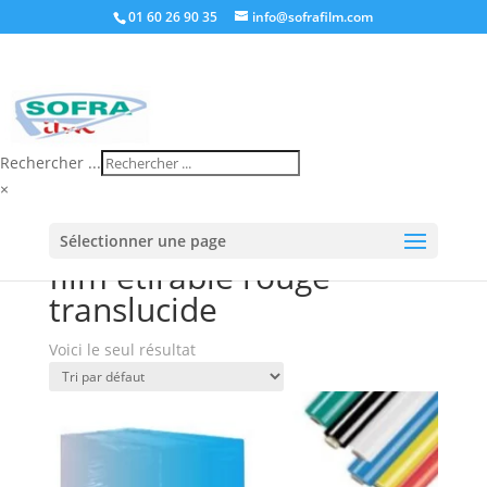
01 60 26 90 35
info@sofrafilm.com
Rechercher ...
×
Accueil
/
Boutique
/ Produits identifiés “film étirable
Sélectionner une page
rouge translucide”
film étirable rouge
translucide
Voici le seul résultat