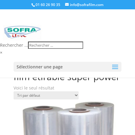
01 60 26 90 35
info@sofrafilm.com
Rechercher ...
×
Accueil
/
Boutique
/ Produits identifiés “film étirable
Sélectionner une page
super power”
film étirable super power
Voici le seul résultat