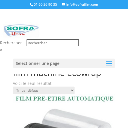
01 60 26 90 35
info@sofrafilm.com
Rechercher ...
×
Accueil
/
Boutique
/ Produits identifiés “film machine
Sélectionner une page
ecowrap”
film machine ecowrap
Voici le seul résultat