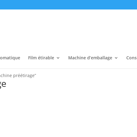
tomatique
Film étirable
Machine d’emballage
Cons
achine préétirage”
ge