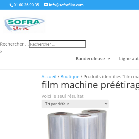
01 60 26 90 35
info@sofrafilm.com
Rechercher ...
×
Banderoleuse
Ligne au
Accueil
/
Boutique
/ Produits identifiés “film m
film machine préétira
Voici le seul résultat