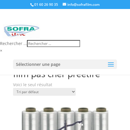
01 60 26 90 35
info@sofrafilm.com
Rechercher ...
×
Accueil
/
Boutique
/ Produits identifiés “film pas cher
Sélectionner une page
préétiré”
film pas cher préétiré
Voici le seul résultat