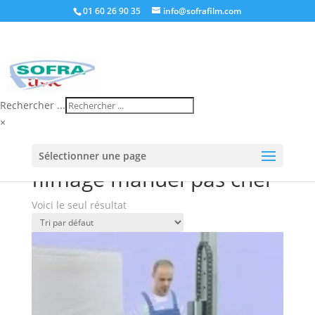
01 60 26 90 35
info@sofrafilm.com
Rechercher ...
×
Accueil
/
Boutique
/ Produits identifiés “filmage
Sélectionner une page
manuel pas cher”
filmage manuel pas cher
Voici le seul résultat