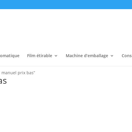
tomatique
Film étirable
Machine d’emballage
Cons
ge manuel prix bas”
as