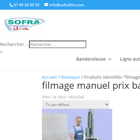
01 60 26 90 35
info@sofrafilm.com
Rechercher ...
×
Banderoleuse
Ligne au
Accueil
/
Boutique
/ Produits identifiés “filma
filmage manuel prix b
Voici le seul résultat