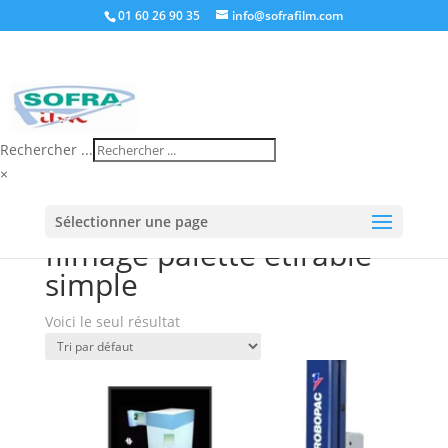
01 60 26 90 35
info@sofrafilm.com
Rechercher ...
×
Accueil
/
Boutique
/ Produits identifiés “filmage
Sélectionner une page
palette étirable simple”
filmage palette étirable
simple
Voici le seul résultat