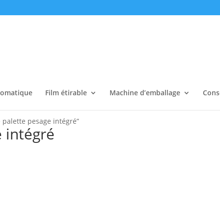
tomatique
Film étirable
Machine d’emballage
Cons
e palette pesage intégré”
 intégré