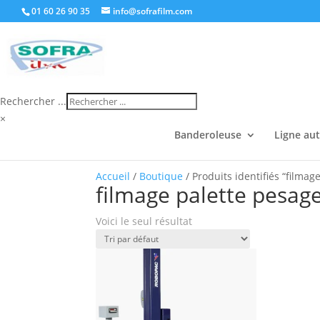
01 60 26 90 35
info@sofrafilm.com
Rechercher ...
×
Banderoleuse
Ligne au
Accueil
/
Boutique
/ Produits identifiés “filmag
filmage palette pesage
Voici le seul résultat