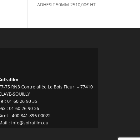
ADHESIF 50MM
2510,00
€
HT
Sofrafilm
77-75 RN3 Contre allée Le Bois Fleuri – 77410
CLAYE-SOUILLY
Tel:
01 60 26 90 35
Fax : 01 60 26 90 36
Siret : 400 841 896 00022
Mail :
info@sofrafilm.eu