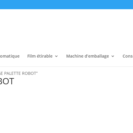
tomatique
Film étirable
Machine d’emballage
Cons
AGE PALETTE ROBOT”
BOT