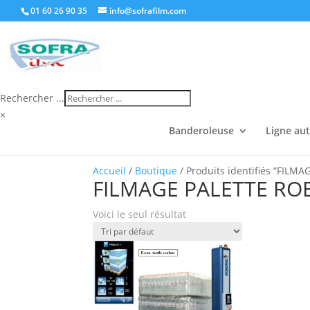
01 60 26 90 35
info@sofrafilm.com
Rechercher ...
×
Banderoleuse
Ligne au
Accueil
/
Boutique
/ Produits identifiés “FILM
FILMAGE PALETTE RO
Voici le seul résultat