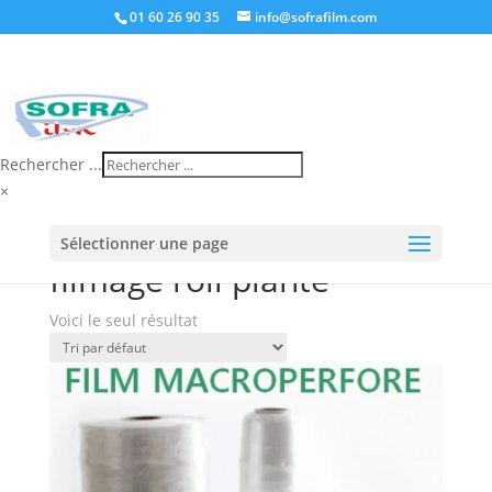
01 60 26 90 35
info@sofrafilm.com
Rechercher ...
×
Accueil
/
Boutique
/ Produits identifiés “filmage roll
Sélectionner une page
plante”
filmage roll plante
Voici le seul résultat